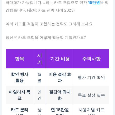
극대화가 가능합니다. J씨는 카드 조합으로 연간
15만원
을 절
감했습니다. (출처: 카드 전략 사례 2023)
여러 카드를 적절히 조합하는 전략도 고려해 보세요.
당신은 카드 조합을 어떻게 활용할 계획인가요?
시
항목
기간·비용
주의사항
기
할인 행사
월
비용 절감 효
행사 기간 확인
활용
별
과
마일리지 목
연
절감액 최대
목표 설정 필수
표
간
화
카드 분리
상
연 15만원
사용처별 카드