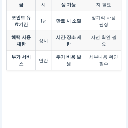
금
시
생 가능
지 필요
포인트 유
정기적 사용
1년
만료 시 소멸
효기간
권장
혜택 사용
시간·장소 제
사전 확인 필
상시
제한
한
요
부가 서비
추가 비용 발
세부내용 확인
연간
스
생
필수