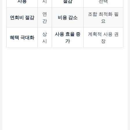
사용
시
절감
선택
연
조합 최적화 필
연회비 절감
비용 감소
간
요
상
사용 효율 증
계획적 사용 권
혜택 극대화
시
가
장