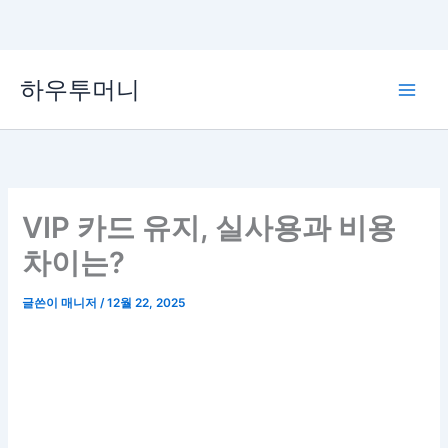
콘
하우투머니
텐
Main
츠
로
Men
건
너
뛰
VIP 카드 유지, 실사용과 비용
기
차이는?
글쓴이
매니저
/
12월 22, 2025