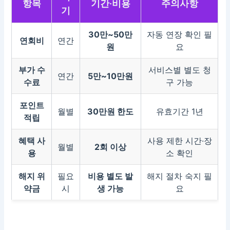
항목
기간·비용
주의사항
기
30만~50만
자동 연장 확인 필
연회비
연간
원
요
부가 수
서비스별 별도 청
연간
5만~10만원
수료
구 가능
포인트
월별
30만원 한도
유효기간 1년
적립
혜택 사
사용 제한 시간·장
월별
2회 이상
용
소 확인
해지 위
필요
비용 별도 발
해지 절차 숙지 필
약금
시
생 가능
요