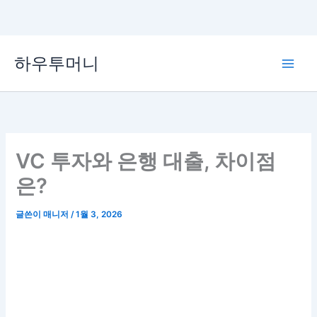
콘
하우투머니
텐
Main
츠
로
Men
건
너
뛰
VC 투자와 은행 대출, 차이점
기
은?
글쓴이
매니저
/
1월 3, 2026