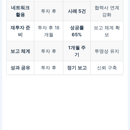
네트워크
협력사 연계
투자 후
사례 5건
활용
강화
재투자 준
투자 후 18
성공률
보고 체계 확
비
개월
65%
보
1개월 주
보고 체계
투자 후
투명성 유지
기
성과 공유
투자 후
정기 보고
신뢰 구축