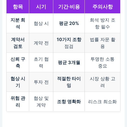
항목
시기
기간·비용
주의사항
지분 희
희석 방지 조
협상 시
평균 20%
석
항 필수
계약서
10가지 조항
법률 자문 활
계약 전
검토
점검
용
신뢰 구
초기 협
투명한 소통
평균 3개월
축
력
중요
협상 시
적절한 타이
시장 상황 고
투자 전
기
밍
려
위험 관
협상 및
조항 명확화
리스크 최소화
리
계약