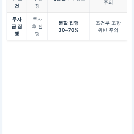
주의
건
정
투자
투자
분할 집행
조건부 조항
금 집
후 진
30~70%
위반 주의
행
행