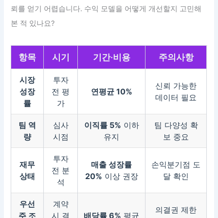
뢰를 얻기 어렵습니다. 수익 모델을 어떻게 개선할지 고민해
본 적 있나요?
항목
시기
기간·비용
주의사항
시장
투자
신뢰 가능한
성장
전 평
연평균 10%
데이터 필요
률
가
팀 역
심사
이직률 5%
이하
팀 다양성 확
량
시점
유지
보 중요
투자
재무
매출 성장률
손익분기점 도
전 분
상태
20%
이상 권장
달 확인
석
우선
계약
의결권 제한
주 조
시 결
배당률 6%
평균