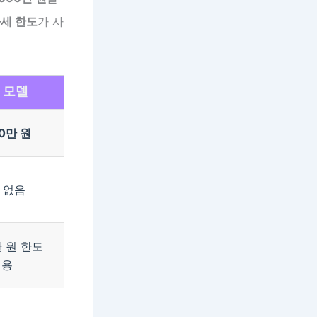
과세 한도
가 사
 모델
00만 원
 없음
만 원 한도
적용