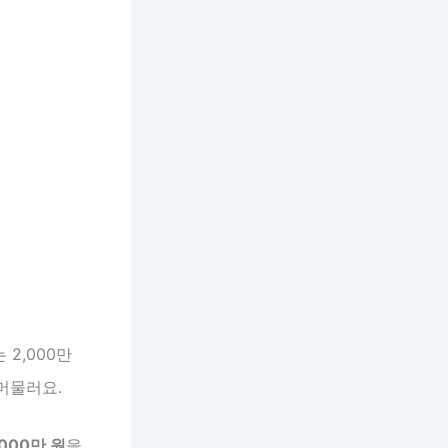
는 2,000만
머물러요.
000만 원
을