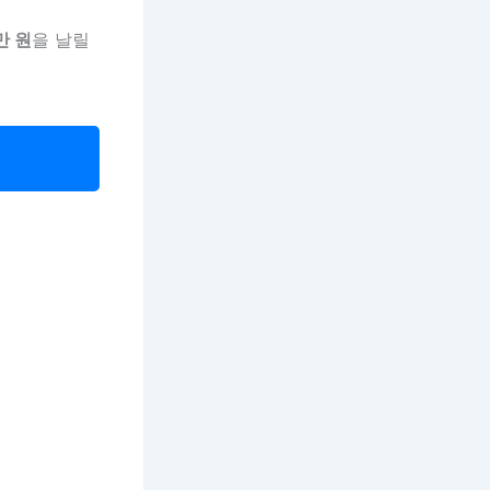
만 원
을 날릴