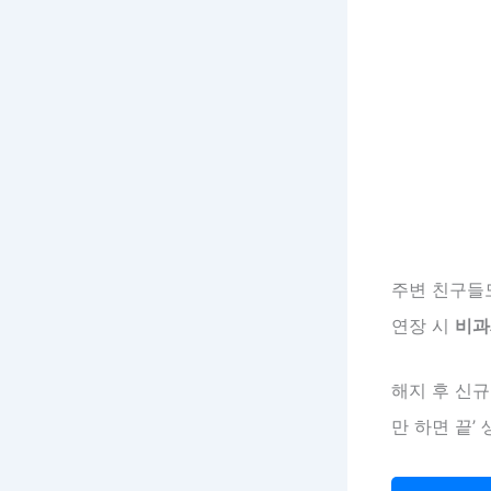
주변 친구들도
연장 시
비과
해지 후 신
만 하면 끝’