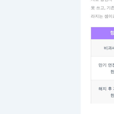
못 쓰고, 기
라지는 셈이
비과
만기 연
해지 후