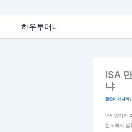
콘
하우투머니
텐
츠
로
건
너
뛰
기
ISA 
냐
글쓴이
매니저
ISA 만기가
한도에서 엄