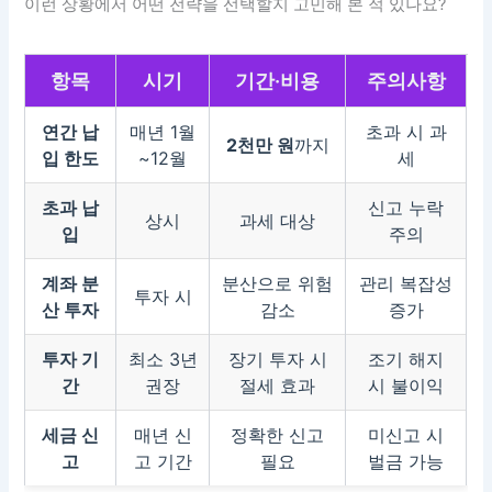
이런 상황에서 어떤 전략을 선택할지 고민해 본 적 있나요?
항목
시기
기간·비용
주의사항
연간 납
매년 1월
초과 시 과
2천만 원
까지
입 한도
~12월
세
초과 납
신고 누락
상시
과세 대상
입
주의
계좌 분
분산으로 위험
관리 복잡성
투자 시
산 투자
감소
증가
투자 기
최소 3년
장기 투자 시
조기 해지
간
권장
절세 효과
시 불이익
세금 신
매년 신
정확한 신고
미신고 시
고
고 기간
필요
벌금 가능