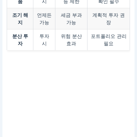
품
시
등 제한
확인 필수
조기 해
언제든
세금 부과
계획적 투자 권
지
가능
가능
장
분산 투
투자
위험 분산
포트폴리오 관리
자
시
효과
필요