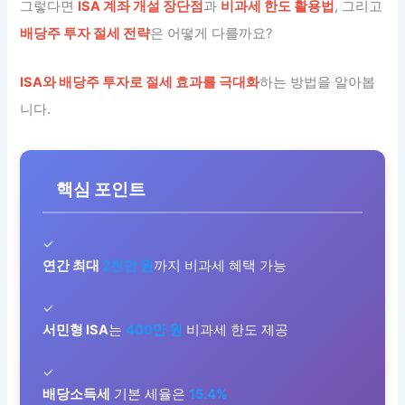
그렇다면
ISA 계좌 개설 장단점
과
비과세 한도 활용법
, 그리고
배당주 투자 절세 전략
은 어떻게 다를까요?
ISA와 배당주 투자로 절세 효과를 극대화
하는 방법을 알아봅
니다.
핵심 포인트
✓
연간 최대
2천만 원
까지 비과세 혜택 가능
✓
서민형 ISA
는
400만 원
비과세 한도 제공
✓
배당소득세
기본 세율은
15.4%