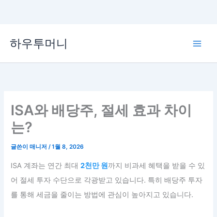
콘
하우투머니
텐
Main
츠
로
Men
건
너
뛰
ISA와 배당주, 절세 효과 차이
기
는?
글쓴이
매니저
/
1월 8, 2026
ISA 계좌는 연간 최대
2천만 원
까지 비과세 혜택을 받을 수 있
어 절세 투자 수단으로 각광받고 있습니다. 특히 배당주 투자
를 통해 세금을 줄이는 방법에 관심이 높아지고 있습니다.