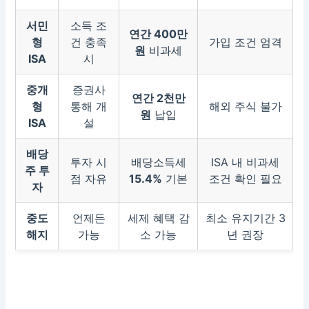
서민
소득 조
연간 400만
형
건 충족
가입 조건 엄격
원
비과세
ISA
시
중개
증권사
연간 2천만
형
통해 개
해외 주식 불가
원
납입
ISA
설
배당
투자 시
배당소득세
ISA 내 비과세
주 투
점 자유
15.4%
기본
조건 확인 필요
자
중도
언제든
세제 혜택 감
최소 유지기간 3
해지
가능
소 가능
년 권장