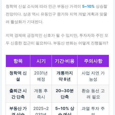
청학역 신설 소식에 따라 인근 부동산 가격이
5~10%
상승할
전망이다. 상권 역시 유동인구 증가와 지역 개발 계획과 맞물
려 활성화가 기대된다.
지역 경제에 긍정적인 신호가 될 수 있지만, 투자자와 주민 모
두 신중한 접근이 필요하다. 부동산 변화는 어떻게 진행될까?
항목
시기
기간·비용
주의사항
청학역 신
2031년
개통까지
사업 지연 가
설
예정
약 8년
능성
출퇴근 시
개통 후
20~30분
환승 동선 고
간 단축
즉시
단축
려 필요
부동산 가
2025~2
5~10% 상
과열 투자 주
격 상승
031년
승 예상
의