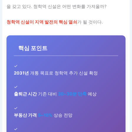
을 갖고 있다. 청학역 신설은 어떤 변화를 가져올까?
청학역 신설이 지역 발전의 핵심 열쇠
가 될 것이다.
핵심 포인트
✓
2031년
개통 목표로 청학역 추가 신설 확정
✓
출퇴근 시간
기존 대비
20~30분 단축
예상
✓
부동산 가격
5~10%
상승 전망
✓