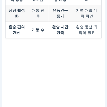
상권 활성
개통 전
유동인구
지역 개발 계
화
후
증가
획 확인
환승 편의
환승 시간
환승 동선 최
개통 후
개선
단축
적화 필요