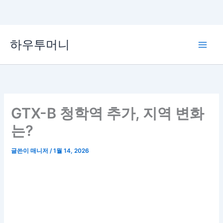
콘
하우투머니
텐
Main
츠
로
Men
건
너
뛰
GTX-B 청학역 추가, 지역 변화
기
는?
글쓴이
매니저
/
1월 14, 2026