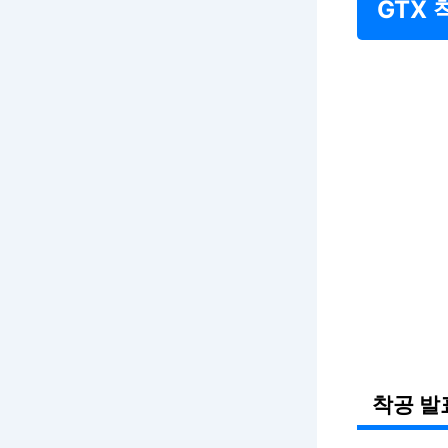
GTX
착공 발