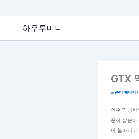
콘
하우투머니
텐
츠
로
건
너
뛰
기
GTX
글쓴이
매니저
연수구 청학동
준히 상승하
이 높아지고