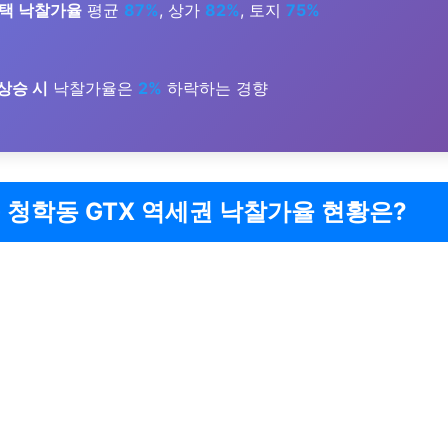
택 낙찰가율
평균
87%
, 상가
82%
, 토지
75%
 상승 시
낙찰가율은
2%
하락하는 경향
 청학동 GTX 역세권 낙찰가율 현황은?