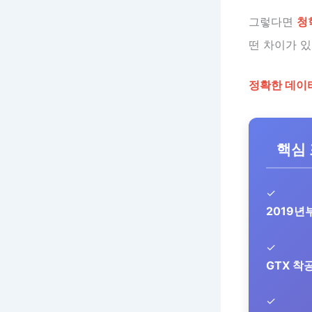
그렇다면
청
떤 차이가 
정확한 데이
핵심
✓
2019년
✓
GTX 착
✓