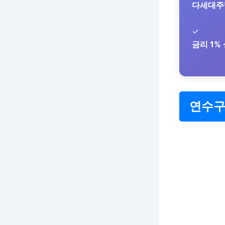
다세대주
✓
금리 1%
연수구