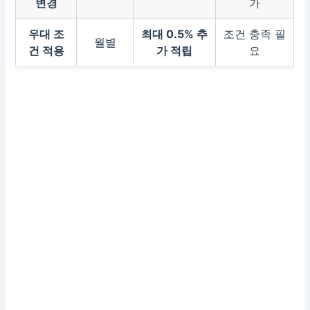
변경
가
우대 조
최대 0.5% 추
조건 충족 필
월별
건 적용
가 적립
요