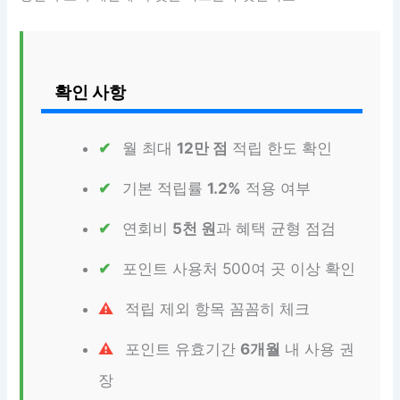
확인 사항
월 최대
12만 점
적립 한도 확인
기본 적립률
1.2%
적용 여부
연회비
5천 원
과 혜택 균형 점검
포인트 사용처 500여 곳 이상 확인
적립 제외 항목 꼼꼼히 체크
포인트 유효기간
6개월
내 사용 권
장