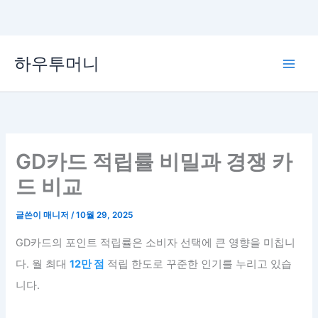
콘
하우투머니
텐
Main
츠
로
Men
건
너
뛰
GD카드 적립률 비밀과 경쟁 카
기
드 비교
글쓴이
매니저
/
10월 29, 2025
GD카드의 포인트 적립률은 소비자 선택에 큰 영향을 미칩니
다. 월 최대
12만 점
적립 한도로 꾸준한 인기를 누리고 있습
니다.