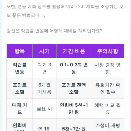
또한, 변동 예측 정보를 활용해 미리 소비 계획을 조정하는 것
도 좋은 방법입니다.
당신은 적립률 변동에 어떻게 대비할 계획인가요?
항목
시기
기간·비용
주의사항
적립률
과거 3
0.1~0.3% 변
시장 경쟁 영
변동
년
동
향
포인트
6개월
포인트 전액
유효기간 확
소멸
미사용
소멸
인 필수
대체 카
연회비 5천~1
혜택 비교 필
필요 시
드
만 원
요
연회비
가성비 재평
연 1회
5천~1만 원