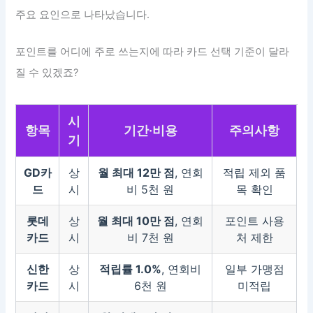
주요 요인으로 나타났습니다.
포인트를 어디에 주로 쓰는지에 따라 카드 선택 기준이 달라
질 수 있겠죠?
시
항목
기간·비용
주의사항
기
GD카
상
월 최대 12만 점
, 연회
적립 제외 품
드
시
비 5천 원
목 확인
롯데
상
월 최대 10만 점
, 연회
포인트 사용
카드
시
비 7천 원
처 제한
신한
상
적립률 1.0%
, 연회비
일부 가맹점
카드
시
6천 원
미적립