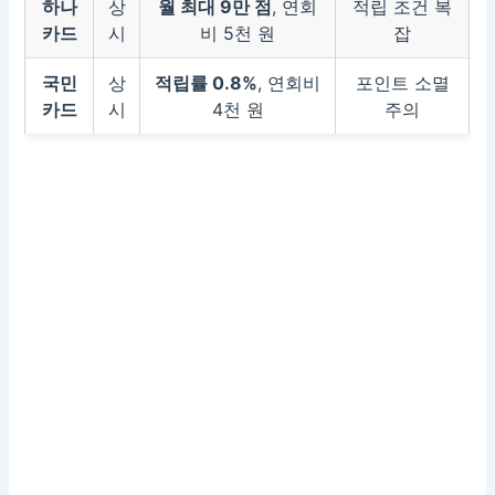
하나
상
월 최대 9만 점
, 연회
적립 조건 복
카드
시
비 5천 원
잡
국민
상
적립률 0.8%
, 연회비
포인트 소멸
카드
시
4천 원
주의