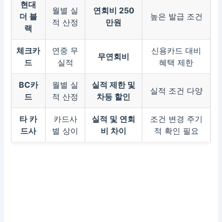
현대
월별 실
연회비 250
더 블
높은 발급 조건
적 산정
만원
랙
체크카
연중 무
신용카드 대비
무연회비
드
실적
혜택 제한
BC카
월별 실
실적 제한 및
실적 조건 다양
드
적 산정
차등 할인
타 카
카드사
실적 및 연회
조건 변경 주기
드사
별 상이
비 차이
적 확인 필요