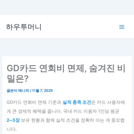
콘
하우투머니
텐
Main
츠
로
Men
건
너
뛰
GD카드 연회비 면제, 숨겨진 비
기
밀은?
글쓴이
매니저
/
11월 7, 2025
GD카드 연회비 면제 기준과
실적 충족 조건
은 카드 사용자에
게 큰 경제적 혜택을 줍니다. 국내 카드 이용자 1인당 평균
2~3장
보유 현황과 함께 실적 조건을 정확히 아는 게 중요합
니다.