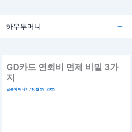
콘
하우투머니
텐
Main
츠
로
Men
건
너
뛰
GD카드 연회비 면제 비밀 3가
기
지
글쓴이
매니저
/
10월 29, 2025