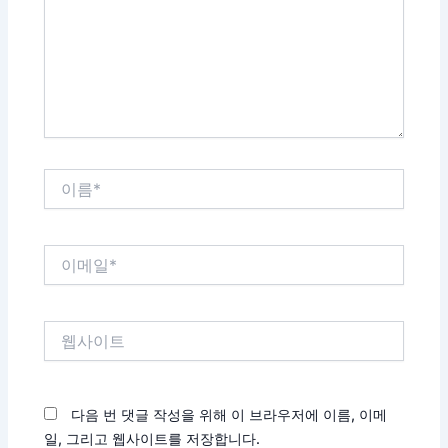
력
하
세
요...
이
름
*
이
메
일
*
웹
사
이
트
다음 번 댓글 작성을 위해 이 브라우저에 이름, 이메
일, 그리고 웹사이트를 저장합니다.