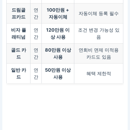
드림골
연
100만원 +
자동이체 등록 필수
프카드
간
자동이체
비자 플
연
120만원 이
조건 변경 가능성 있
래티넘
간
상 사용
음
골드 카
연
80만원 이상
연회비 면제 미적용
드
간
사용
카드도 있음
일반 카
연
50만원 이상
혜택 제한적
드
간
사용