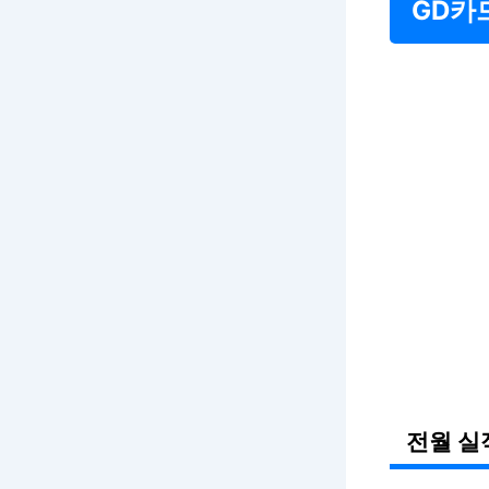
GD카
전월 실