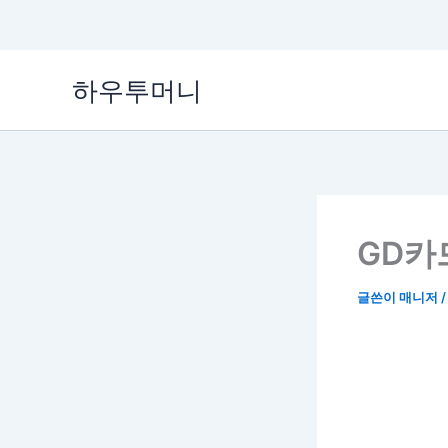
콘
하우투머니
텐
츠
로
건
너
뛰
기
GD카
글쓴이
매니저