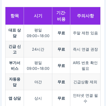
기간·
항목
시기
주의사항
비용
대표 상
평일
무료
주말 제한 있음
담
09:00~18:00
긴급 신
24시간
무료
즉시 연결 권장
고
부가서
평일
ARS 번호 확인
무료
비스
09:00~18:00
필요
자동응
야간
무료
긴급상황 제외
답
인터넷 연결 필
앱 상담
상시
무료
수