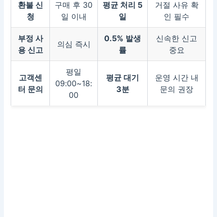
환불 신
구매 후 30
평균 처리 5
거절 사유 확
청
일 이내
일
인 필수
부정 사
0.5% 발생
신속한 신고
의심 즉시
용 신고
률
중요
평일
고객센
평균 대기
운영 시간 내
09:00~18:
터 문의
3분
문의 권장
00