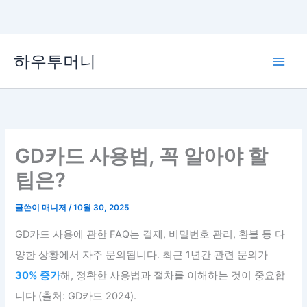
콘
하우투머니
텐
Main
츠
로
Men
건
너
뛰
GD카드 사용법, 꼭 알아야 할
기
팁은?
글쓴이
매니저
/
10월 30, 2025
GD카드 사용에 관한 FAQ는 결제, 비밀번호 관리, 환불 등 다
양한 상황에서 자주 문의됩니다. 최근 1년간 관련 문의가
30% 증가
해, 정확한 사용법과 절차를 이해하는 것이 중요합
니다 (출처: GD카드 2024).