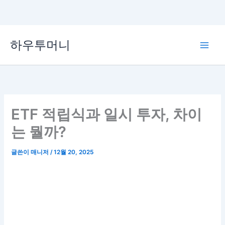
콘
하우투머니
텐
Main
츠
로
Men
건
너
뛰
ETF 적립식과 일시 투자, 차이
기
는 뭘까?
글쓴이
매니저
/
12월 20, 2025