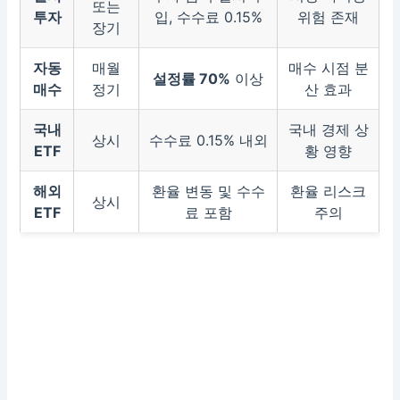
또는
투자
입, 수수료 0.15%
위험 존재
장기
자동
매월
매수 시점 분
설정률 70%
이상
매수
정기
산 효과
국내
국내 경제 상
상시
수수료 0.15% 내외
ETF
황 영향
해외
환율 변동 및 수수
환율 리스크
상시
ETF
료 포함
주의