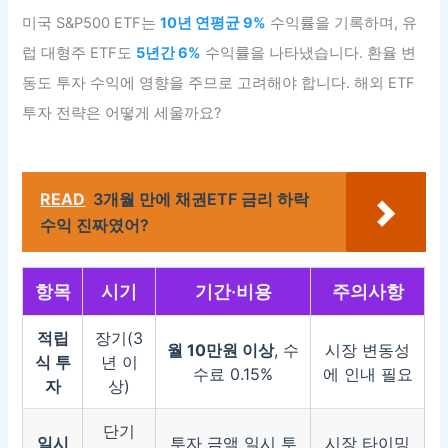
미국 S&P500 ETF는
10년 연평균 9%
수익률을 기록하며, 유
럽 대형주 ETF도
5년간 6%
수익률을 나타냈습니다. 환율 변
동도 투자 수익에 영향을 주므로 고려해야 합니다. 해외 ETF
투자 전략은 어떻게 세울까요?
READ
3개월 만에 채권ETF 금리 하락
수익 진짜였어?
항목
시기
기간·비용
주의사항
적립
장기(3
월 10만원 이상
, 수
시장 변동성
식 투
년 이
수료 0.15%
에 인내 필요
자
상)
단기
일시
투자 금액 일시 투
시장 타이밍