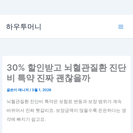
콘
하우투머니
텐
Main
츠
로
Men
건
너
뛰
30% 할인받고 뇌혈관질환 진단
기
비 특약 진짜 괜찮을까
글쓴이
매니저
/
3월 1, 2026
뇌혈관질환 진단비 특약은 보험료 변동과 보장 범위가 계속
바뀌어서 진짜 헷갈리죠. 보장금액이 많을수록 든든하다는 생
각에 빠지기 쉽고요.