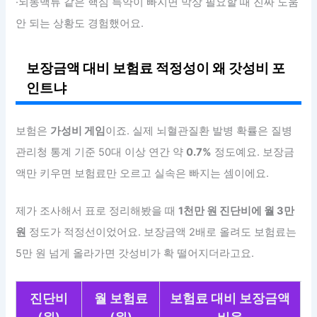
·뇌동맥류 같은 핵심 특약이 빠지면 막상 필요할 때 진짜 도움
안 되는 상황도 경험했어요.
보장금액 대비 보험료 적정성이 왜 갓성비 포
인트냐
보험은
가성비 게임
이죠. 실제 뇌혈관질환 발병 확률은 질병
관리청 통계 기준 50대 이상 연간 약
0.7%
정도예요. 보장금
액만 키우면 보험료만 오르고 실속은 빠지는 셈이에요.
제가 조사해서 표로 정리해봤을 때
1천만 원 진단비에 월 3만
원
정도가 적정선이었어요. 보장금액 2배로 올려도 보험료는
5만 원 넘게 올라가면 갓성비가 확 떨어지더라고요.
진단비
월 보험료
보험료 대비 보장금액