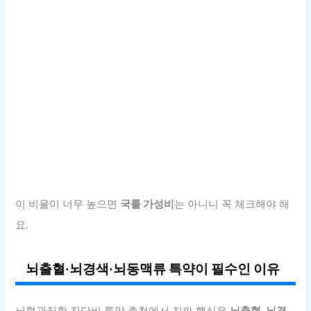
이 비율이 너무 높으면
국룰 가성비
는 아니니 꼭 체크해야 해
요.
뇌출혈·뇌경색·뇌동맥류 특약이 필수인 이유
뇌혈관질환 진단비 특약 추천에서 진짜 핵심은
뇌출혈, 뇌경