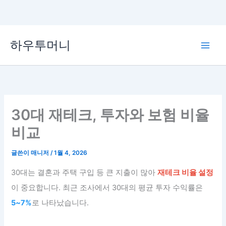
콘
하우투머니
텐
Main
츠
로
Men
건
너
뛰
30대 재테크, 투자와 보험 비율
기
비교
글쓴이
매니저
/
1월 4, 2026
30대는 결혼과 주택 구입 등 큰 지출이 많아
재테크 비율 설정
이 중요합니다. 최근 조사에서 30대의 평균 투자 수익률은
5~7%
로 나타났습니다.