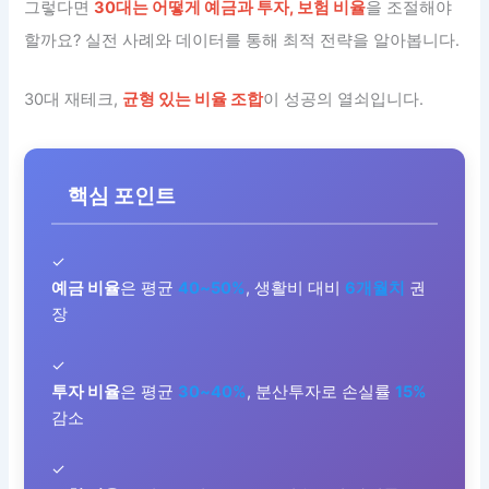
그렇다면
30대는 어떻게 예금과 투자, 보험 비율
을 조절해야
할까요? 실전 사례와 데이터를 통해 최적 전략을 알아봅니다.
30대 재테크,
균형 있는 비율 조합
이 성공의 열쇠입니다.
핵심 포인트
✓
예금 비율
은 평균
40~50%
, 생활비 대비
6개월치
권
장
✓
투자 비율
은 평균
30~40%
, 분산투자로 손실률
15%
감소
✓