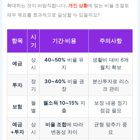
확대하는 것이 바람직합니다.
개인 상황
에 맞는 비율 조절로
재무 목표를 효과적으로 달성할 수 있을까요?
시
항목
기간·비용
주의사항
기
상
40~50%
비율 유
생활비 대비 6개
예금
시
지
월치 확보
장
30~40%
비율 권
분산투자로 리스
투자
기
장
크 관리
월
월소득 10~15%
지
보장 내용 정기
보험
별
출
점검 필요
예금
상
비율 조합
에 따라
균형 맞추기 중
+투자
시
변동성 차이
요