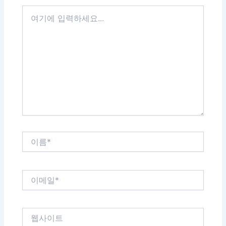
여
기
에
입
력
하
세
요...
이
름
*
이
메
일
*
웹
사