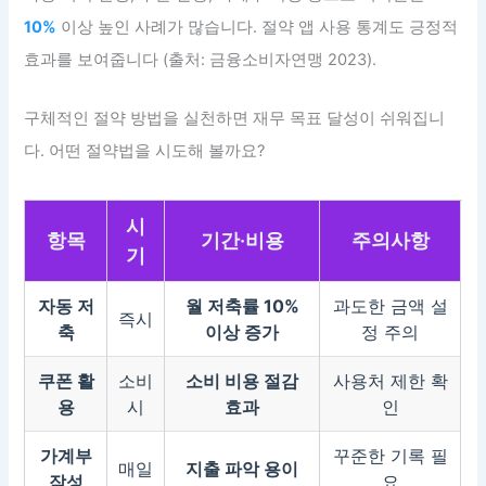
10%
이상 높인 사례가 많습니다. 절약 앱 사용 통계도 긍정적
효과를 보여줍니다 (출처: 금융소비자연맹 2023).
구체적인 절약 방법을 실천하면 재무 목표 달성이 쉬워집니
다. 어떤 절약법을 시도해 볼까요?
시
항목
기간·비용
주의사항
기
자동 저
월 저축률 10%
과도한 금액 설
즉시
축
이상 증가
정 주의
쿠폰 활
소비
소비 비용 절감
사용처 제한 확
용
시
효과
인
가계부
꾸준한 기록 필
매일
지출 파악 용이
작성
요