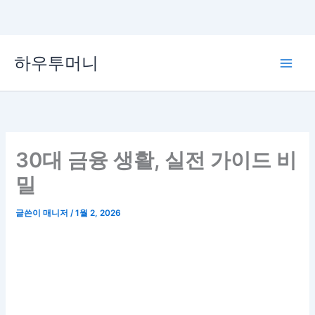
콘
하우투머니
텐
Main
츠
로
Men
건
너
뛰
30대 금융 생활, 실전 가이드 비
기
밀
글쓴이
매니저
/
1월 2, 2026