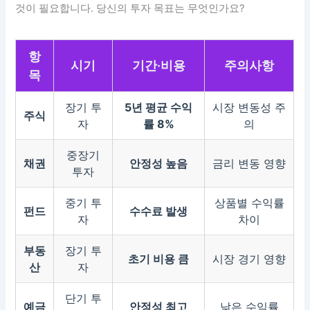
것이 필요합니다. 당신의 투자 목표는 무엇인가요?
항
시기
기간·비용
주의사항
목
장기 투
5년 평균 수익
시장 변동성 주
주식
자
률 8%
의
중장기
채권
안정성 높음
금리 변동 영향
투자
중기 투
상품별 수익률
펀드
수수료 발생
자
차이
부동
장기 투
초기 비용 큼
시장 경기 영향
산
자
단기 투
예금
안정성 최고
낮은 수익률