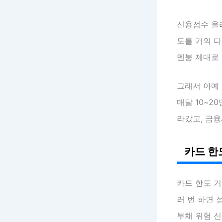
신용점수 올리
도를 거의 
멘붕 제대로
그래서 아예
매달 10~2
라갔고, 금융
카드 한
카드 한도 거
러 번 하면 
부채 위험 