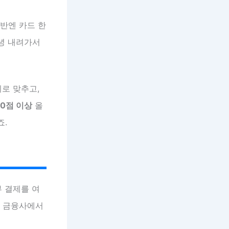
초반엔 카드 한
커녕 내려가서
로 맞추고,
30점 이상
올
죠.
부 결제를 여
면 금융사에서