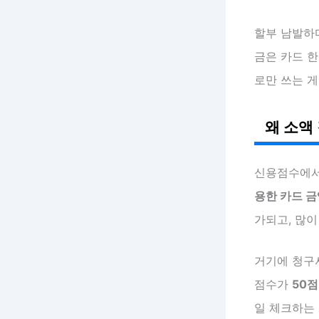
할부 남발하
금은 카드 한
로만 쓰는 게
왜 소액
신용점수에
용한 카드 금
가되고, 많이
거기에 청구
점수가
50점
일 체크하는 