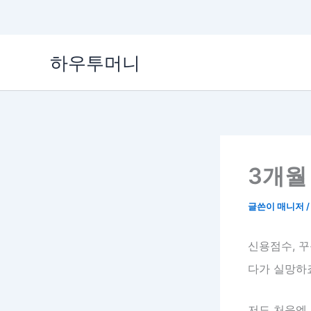
콘
하우투머니
텐
츠
로
건
너
뛰
기
3개월
글쓴이
매니저
신용점수, 
다가 실망하
저도 처음엔 