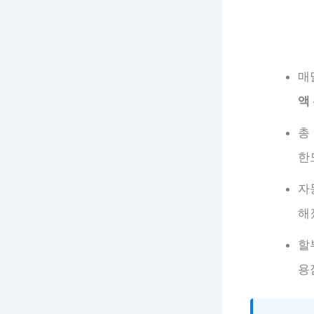
매
액
총
한
자
해
할
용