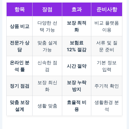
항목
장점
효과
준비사항
다양한 선
보장 최적
비교 플랫폼
상품 비교
택 가능
화
이용
전문가 상
맞춤 설계
보험료
서류 및 질
담
가능
12% 절감
문 준비
온라인 분
신속한 점
기본 정보
시간 절약
석 툴
검
입력
보장 최신
보장 누락
정기 점검
주기적 확인
화
방지
맞춤 보장
효율적 비
생활환경 분
생활 맞춤
설계
용
석