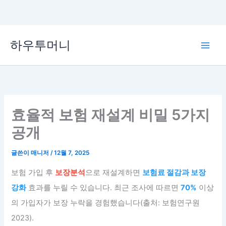
콘
하우투머니
텐
Main
츠
로
Men
건
너
뛰
효율적 보험 재설계 비밀 5가지
기
공개
글쓴이
매니저
/
12월 7, 2025
보험 가입 후
보장분석
으로 재설계하면
보험료 절감과 보장
강화
효과를 누릴 수 있습니다. 최근 조사에 따르면
70%
이상
의 가입자가 보장 누락을 경험했습니다(출처: 보험연구원
2023).