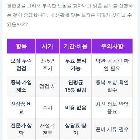
활환경을 고려해 부족한 보장을 찾아내고 맞춤 설계를 진행하
는 것이 중요합니다. 내 생활에 맞는 보장은 어떻게 찾아낼 수
있을까요?
항목
시기
기간·비용
주의사항
보장 누락
3~5년
무료 분석
약관 꼼꼼히 확
점검
주기
가능
인 필요
중복 가입
연평균
중복 보장 확인
점검 시
해소
15% 절감
필수
신상품 비
최신 정보 반영
수시
비용 없음
교
중요
전문가 상
재설계
상담료 상
준비 서류 필수
담
전후
이