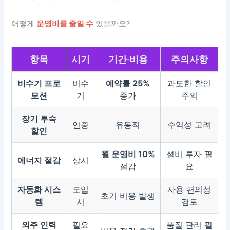
어떻게
운영비를 줄일 수
있을까요?
항목
시기
기간·비용
주의사항
비수기 프로
비수
예약률 25%
과도한 할인
모션
기
증가
주의
장기 투숙
연중
유동적
수익성 고려
할인
월 운영비 10%
설비 투자 필
에너지 절감
상시
절감
요
자동화 시스
도입
사용 편의성
초기 비용 발생
템
시
검토
외주 인력
필요
품질 관리 필