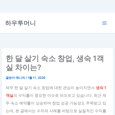
콘
하우투머니
텐
Main
츠
로
Men
건
너
뛰
한 달 살기 숙소 창업, 생숙 1객
기
실 차이는?
글쓴이
매니저
/
1월 11, 2026
제주 한 달 살기 숙소 창업에 대한 관심이 높아지면서
생숙 1
객실
의 수익률이 중요한 이슈로 떠오르고 있습니다. 최근 제
주 숙소 예약률이 상승하며 창업 성공 가능성도 주목받고 있
는데, 본 글에서는 수치와 사례를 바탕으로 실질적인 수익률