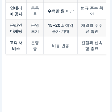
인테리
등록
법규 준수 확
수백만 원
이상
어 공사
후
인
온라인
운영
15~20%
예약
채널별 수수
마케팅
초기
증가 기대
료 확인
고객 서
운영
친절과 신속
비용 변동
비스
중
함 중요