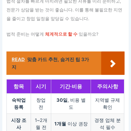
법적 절차를 빠르게 마치려면 필요한 서류를 미리 준비하고,
전문가 상담을 받는 것이 좋습니다. 이를 통해 불필요한 지연
을 줄이고 창업 일정을 앞당길 수 있습니다.
법적 준비는 어떻게
체계적으로 할 수
있을까요?
READ
맞춤 카드 추천, 숨겨진 팁 3가
지
항목
시기
기간·비용
주의사항
숙박업
창업
30일
, 비용 별
지역별 규제
등록
전
도
확인
시장 조
1~2개
경쟁 업체 분
1개월
이상 권장
사
월 전
석 필수