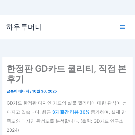
콘
하우투머니
텐
Main
츠
로
Men
건
너
뛰
한정판 GD카드 퀄리티, 직접 본
기
후기
글쓴이
매니저
/
10월 30, 2025
GD카드 한정판 디자인 카드의 실물 퀄리티에 대한 관심이 높
아지고 있습니다. 최근
3개월간 리뷰 30%
증가하며, 실제 만
족도와 디자인 완성도를 분석합니다. (출처: GD카드 연구소
2024)