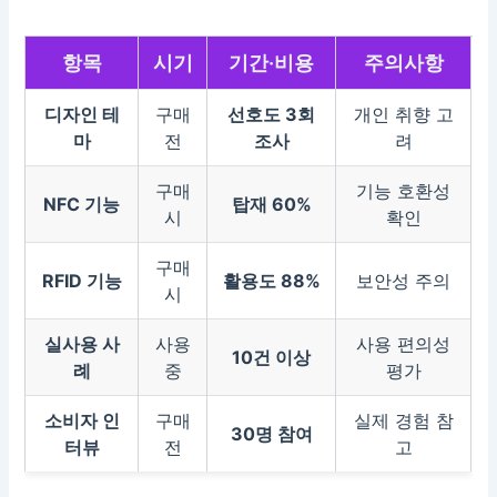
항목
시기
기간·비용
주의사항
디자인 테
구매
선호도 3회
개인 취향 고
마
전
조사
려
구매
기능 호환성
NFC 기능
탑재 60%
시
확인
구매
RFID 기능
활용도 88%
보안성 주의
시
실사용 사
사용
사용 편의성
10건 이상
례
중
평가
소비자 인
구매
실제 경험 참
30명 참여
터뷰
전
고