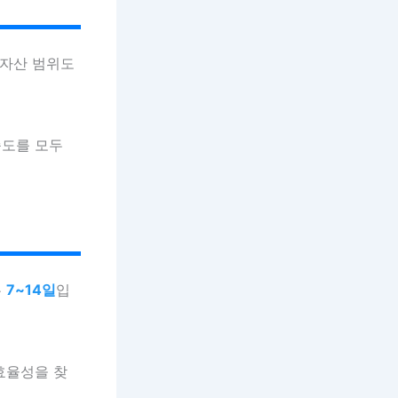
 자산 범위도
족도를 모두
은
7~14일
입
효율성을 찾