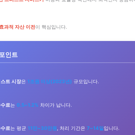
효과적 자산 이전
이 핵심입니다.
 포인트
러스트 시장
은
1조원 이상(2023년)
규모입니다.
수수료
는
0.5~1.2%
차이가 납니다.
수수료
는 평균
11만~30만원
, 처리 기간은
7~14일
입니다.