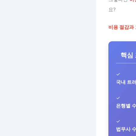
요?
비용 절감과 
핵심
✓
국내 트
✓
은행별 
✓
법무사 