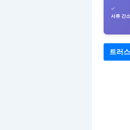
✓
서류 간
트러스