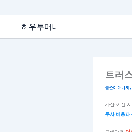
콘
하우투머니
텐
츠
로
건
너
뛰
기
트러스
글쓴이
매니저
자산 이전 
무사 비용과 
그렇다면
어