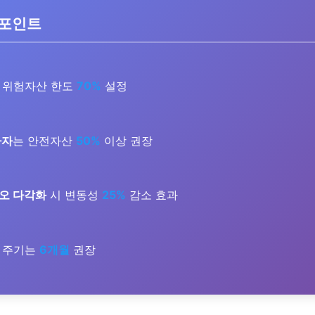
 포인트
위험자산 한도
70%
설정
자자
는 안전자산
50%
이상 권장
오 다각화
시 변동성
25%
감소 효과
주기는
6개월
권장