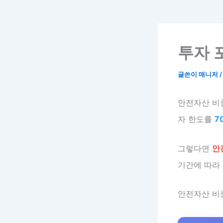
투자 
글쓴이
매니저
안전자산 비
자 한도를
7
그렇다면
안
기간에 따라
안전자산 비