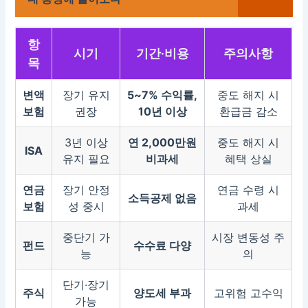
항
시기
기간·비용
주의사항
목
변액
장기 유지
5~7% 수익률,
중도 해지 시
보험
권장
10년 이상
환급금 감소
3년 이상
연 2,000만원
중도 해지 시
ISA
유지 필요
비과세
혜택 상실
연금
장기 안정
연금 수령 시
소득공제 없음
보험
성 중시
과세
중단기 가
시장 변동성 주
펀드
수수료 다양
능
의
단기·장기
주식
양도세 부과
고위험 고수익
가능