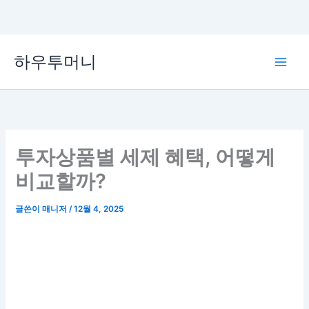
콘
하우투머니
텐
Main
츠
로
Men
건
너
뛰
투자상품별 세제 혜택, 어떻게
기
비교할까?
글쓴이
매니저
/
12월 4, 2025