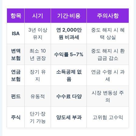
항목
시기
기간·비용
주의사항
3년 이상
연 2,000만
중도 해지 시 혜
ISA
유지
원 비과세
택 상실
변액
최소 10
중도 해지 시 환
수익률 5~7%
보험
년 권장
급금 감소
연금
장기 유
소득공제 없
연금 수령 시 과
보험
지
음
세
시장 변동성 주
펀드
유동적
수수료 다양
의
단기·장
주식
양도세 부과
고위험 고수익
기 가능