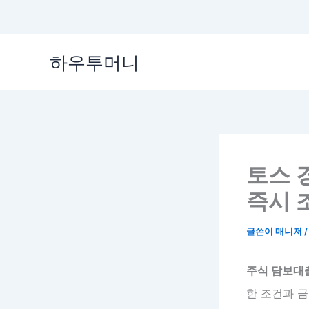
콘
하우투머니
텐
츠
로
건
너
뛰
기
토스 
즉시 
글쓴이
매니저
주식 담보대
한 조건과 금