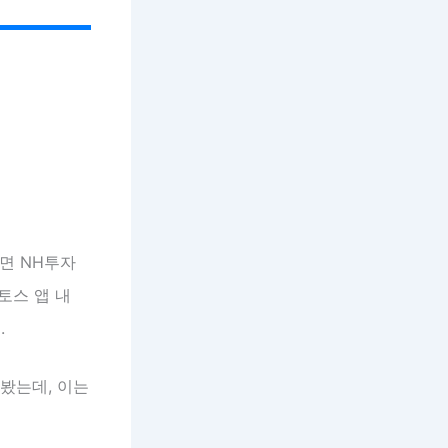
면 NH투자
토스 앱 내
.
봤는데, 이는