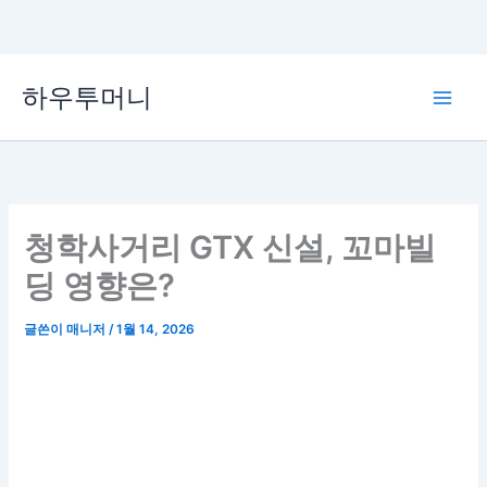
콘
하우투머니
텐
Main
츠
로
Men
건
너
뛰
청학사거리 GTX 신설, 꼬마빌
기
딩 영향은?
글쓴이
매니저
/
1월 14, 2026