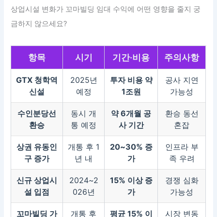
상업시설 변화가 꼬마빌딩 임대 수익에 어떤 영향을 줄지 궁
금하지 않으세요?
항목
시기
기간·비용
주의사항
GTX 청학역
2025년
투자 비용 약
공사 지연
신설
예정
1조원
가능성
수인분당선
동시 개
약 6개월 공
환승 동선
환승
통 예정
사 기간
혼잡
상권 유동인
개통 후 1
20~30% 증
인프라 부
구 증가
년 내
가
족 우려
신규 상업시
2024~2
15% 이상 증
경쟁 심화
설 입점
026년
가
가능성
꼬마빌딩 가
개통 후
평균 15% 이
시장 변동