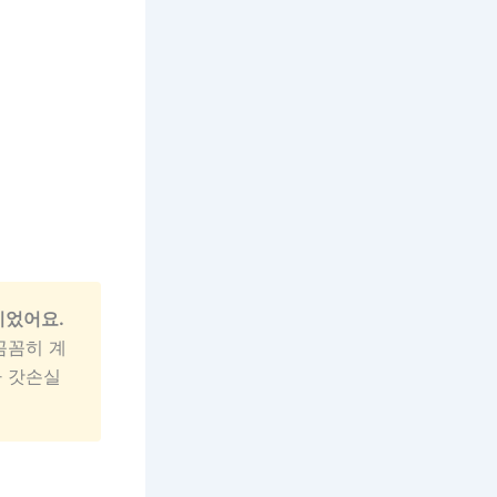
이었어요.
꼼꼼히 계
가 갓손실