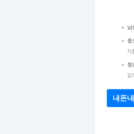
남
중
1
청
입
내돈내