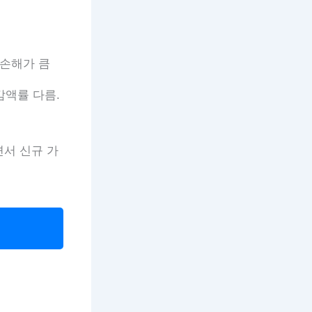
 손해가 큼
감액률 다름.
면서 신규 가