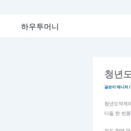
콘
하우투머니
텐
츠
로
건
너
뛰
기
청년도
글쓴이
매니저
청년도약계좌 
다들 한 번쯤
저도 한때 덜