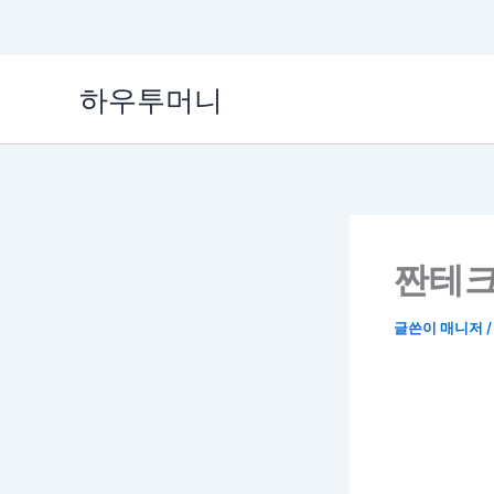
콘
하우투머니
텐
츠
로
건
너
뛰
기
짠테크
글쓴이
매니저