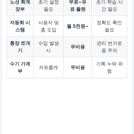
노션 회계
초기 설정
무료~유
초기 학습 시
장부
필요
료 플랜
간 필요
자동화 시
사용자 맞
정확도 확인
월 5천원~
스템
춤 도입
필요
통장 쪼개
수입 발생
관리 번거로
무비용
기
시
움 주의
수기 가계
기록 누락 위
자유롭게
무비용
부
험