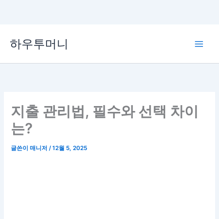
콘
하우투머니
텐
Main
츠
로
Men
건
너
뛰
지출 관리법, 필수와 선택 차이
기
는?
글쓴이
매니저
/
12월 5, 2025