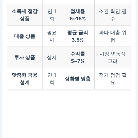
소득세 절감
연 1
절세율
조건 확인 필
상품
회
5~15%
수
필요
평균 금리
과다 대출 위
대출 상품
시
3.5%
험
수익률
시장 변동성
투자 상품
상시
5~7%
고려
맞춤형 금융
연 1
정기 점검 필
상황별 맞춤
설계
회
요