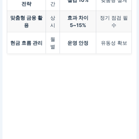
절감 10%
맞춤형 설계
전략
간
맞춤형 금융 활
상
효과 차이
정기 점검 필
용
시
5~15%
수
월
현금 흐름 관리
운영 안정
유동성 확보
별