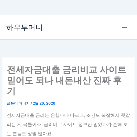
콘
하우투머니
텐
Main
츠
로
Men
건
너
뛰
전세자금대출 금리비교 사이트
기
믿어도 되나 내돈내산 진짜 후
기
글쓴이
매니저
/
2월 26, 2026
전세자금대출 금리는 은행마다 다르고, 조건도 복잡해서 헷갈
리는 게 국룰이죠. 금리비교 사이트 정보만 믿었다가 손해 보
는 분들도 정말 많아요.