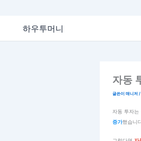
콘
하우투머니
텐
츠
로
건
너
뛰
기
자동 
글쓴이
매니저
자동 투자는
증가
했습니다.
그렇다면
자