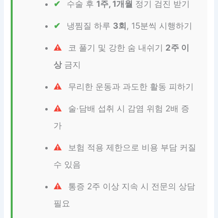
수술 후
1주, 1개월
정기 검진 받기
냉찜질 하루
3회
, 15분씩 시행하기
코 풀기 및 강한 숨 내쉬기
2주 이
상
금지
무리한 운동과 과도한 활동 피하기
술·담배 섭취 시 감염 위험 2배 증
가
보험 적용 제한으로 비용 부담 커질
수 있음
통증 2주 이상 지속 시 전문의 상담
필요