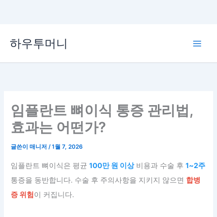
콘
하우투머니
텐
Main
츠
로
Men
건
너
뛰
임플란트 뼈이식 통증 관리법,
기
효과는 어떤가?
글쓴이
매니저
/
1월 7, 2026
임플란트 뼈이식은 평균
100만 원 이상
비용과 수술 후
1~2주
통증을 동반합니다. 수술 후 주의사항을 지키지 않으면
합병
증 위험
이 커집니다.