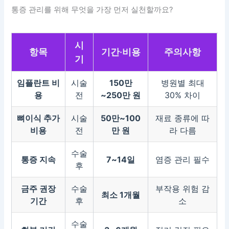
통증 관리를 위해 무엇을 가장 먼저 실천할까요?
시
항목
기간·비용
주의사항
기
임플란트 비
시술
150만
병원별 최대
용
전
~250만 원
30% 차이
뼈이식 추가
시술
50만~100
재료 종류에 따
비용
전
만 원
라 다름
수술
통증 지속
7~14일
염증 관리 필수
후
금주 권장
수술
부작용 위험 감
최소 1개월
기간
후
소
수술