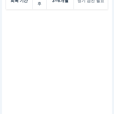
회복 기간
3~6개월
정기 검진 필요
후