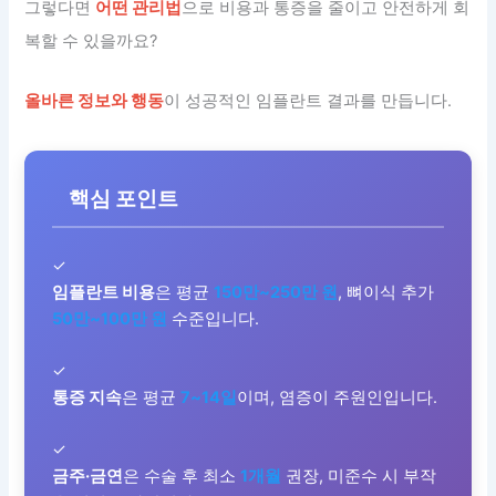
그렇다면
어떤 관리법
으로 비용과 통증을 줄이고 안전하게 회
복할 수 있을까요?
올바른 정보와 행동
이 성공적인 임플란트 결과를 만듭니다.
핵심 포인트
✓
임플란트 비용
은 평균
150만~250만 원
, 뼈이식 추가
50만~100만 원
수준입니다.
✓
통증 지속
은 평균
7~14일
이며, 염증이 주원인입니다.
✓
금주·금연
은 수술 후 최소
1개월
권장, 미준수 시 부작