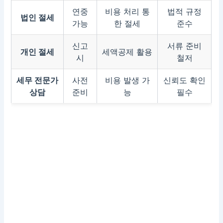
연중
비용 처리 통
법적 규정
법인 절세
가능
한 절세
준수
신고
서류 준비
개인 절세
세액공제 활용
시
철저
세무 전문가
사전
비용 발생 가
신뢰도 확인
상담
준비
능
필수