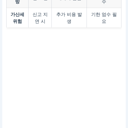
방
수
가산세
신고 지
추가 비용 발
기한 엄수 필
위험
연 시
생
요