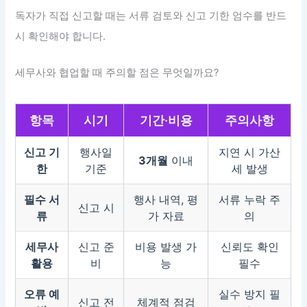
독자가 직접 신고할 때는 서류 검토와 신고 기한 엄수를 반드
시 확인해야 합니다.
세무사와 협업할 때 주의할 점은 무엇일까요?
항목
시기
기간·비용
주의사항
신고 기
행사일
지연 시 가산
3개월
이내
한
기준
세 발생
필수 서
행사 내역, 평
서류 누락 주
신고 시
류
가 자료
의
세무사
신고 준
비용 발생 가
신뢰도 확인
활용
비
능
필수
오류 예
실수 방지 필
신고 전
체계적 점검