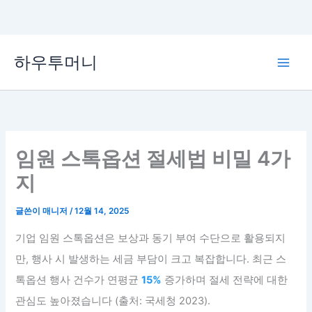
콘
하우투머니
텐
Main
츠
로
Men
건
너
뛰
임원 스톡옵션 절세법 비밀 4가
기
지
글쓴이
매니저
/
12월 14, 2025
기업 임원 스톡옵션은 보상과 동기 부여 수단으로 활용되지
만, 행사 시 발생하는 세금 부담이 크고 복잡합니다. 최근 스
톡옵션 행사 건수가 연평균
15%
증가하며 절세 전략에 대한
관심도 높아졌습니다 (출처: 국세청 2023).