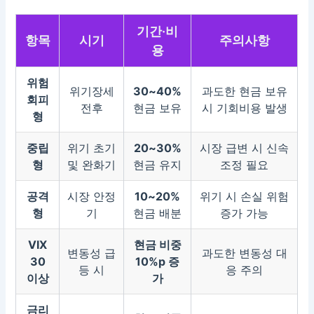
기간·비
항목
시기
주의사항
용
위험
위기장세
30~40%
과도한 현금 보유
회피
전후
현금 보유
시 기회비용 발생
형
중립
위기 초기
20~30%
시장 급변 시 신속
형
및 완화기
현금 유지
조정 필요
공격
시장 안정
10~20%
위기 시 손실 위험
형
기
현금 배분
증가 가능
VIX
현금 비중
변동성 급
과도한 변동성 대
30
10%p 증
등 시
응 주의
이상
가
금리