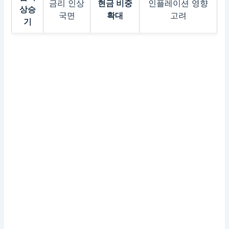
금리 인상
현금 비중
인플레이션 영향
상승
국면
확대
고려
기