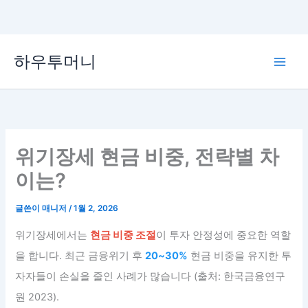
콘
하우투머니
텐
Main
츠
로
Men
건
너
뛰
위기장세 현금 비중, 전략별 차
기
이는?
글쓴이
매니저
/
1월 2, 2026
위기장세에서는
현금 비중 조절
이 투자 안정성에 중요한 역할
을 합니다. 최근 금융위기 후
20~30%
현금 비중을 유지한 투
자자들이 손실을 줄인 사례가 많습니다 (출처: 한국금융연구
원 2023).