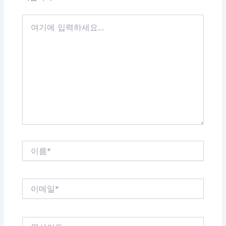
여
기
에
입
력
하
세
요...
이
름
*
이
메
일
*
웹