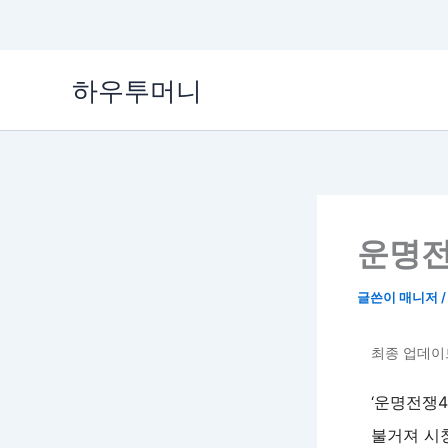
콘
하우투머니
텐
츠
로
건
너
뛰
기
운명전
글쓴이
매니저
최종 업데이트:
‘운명전쟁4
불거져 시