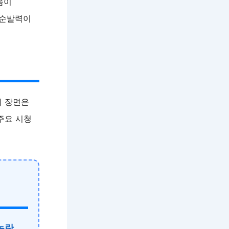
움이
 순발력이
이 장면은
주요 시청
논란,