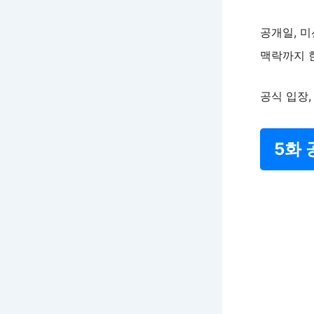
공개일, 미
맥락까지 
공식 입장,
5화 