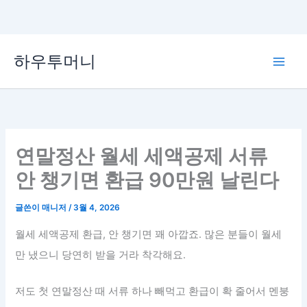
콘
하우투머니
텐
Main
츠
로
Men
건
너
뛰
연말정산 월세 세액공제 서류
기
안 챙기면 환급 90만원 날린다
글쓴이
매니저
/
3월 4, 2026
월세 세액공제 환급, 안 챙기면 꽤 아깝죠. 많은 분들이 월세
만 냈으니 당연히 받을 거라 착각해요.
저도 첫 연말정산 때 서류 하나 빼먹고 환급이 확 줄어서 멘붕