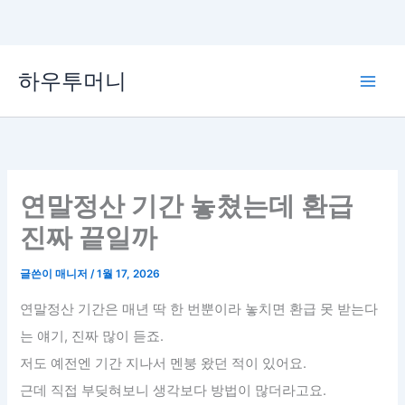
콘
하우투머니
텐
Main
츠
로
Men
건
너
뛰
연말정산 기간 놓쳤는데 환급
기
진짜 끝일까
글쓴이
매니저
/
1월 17, 2026
연말정산 기간은 매년 딱 한 번뿐이라 놓치면 환급 못 받는다
는 얘기, 진짜 많이 듣죠.
저도 예전엔 기간 지나서 멘붕 왔던 적이 있어요.
근데 직접 부딪혀보니 생각보다 방법이 많더라고요.