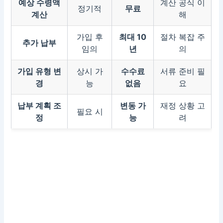
예상 수령액
계산 공식 이
정기적
무료
계산
해
가입 후
최대 10
절차 복잡 주
추가 납부
임의
년
의
가입 유형 변
상시 가
수수료
서류 준비 필
경
능
없음
요
납부 계획 조
변동 가
재정 상황 고
필요 시
정
능
려