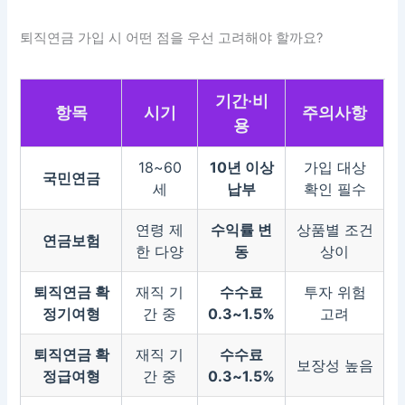
퇴직연금 가입 시 어떤 점을 우선 고려해야 할까요?
기간·비
항목
시기
주의사항
용
18~60
10년 이상
가입 대상
국민연금
세
납부
확인 필수
연령 제
수익률 변
상품별 조건
연금보험
한 다양
동
상이
퇴직연금 확
재직 기
수수료
투자 위험
정기여형
간 중
0.3~1.5%
고려
퇴직연금 확
재직 기
수수료
보장성 높음
정급여형
간 중
0.3~1.5%