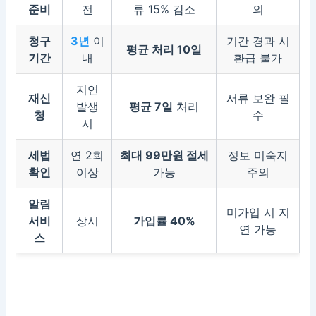
준비
전
류 15% 감소
의
청구
3년
이
기간 경과 시
평균 처리 10일
기간
내
환급 불가
지연
재신
서류 보완 필
발생
평균 7일
처리
청
수
시
세법
연 2회
최대 99만원 절세
정보 미숙지
확인
이상
가능
주의
알림
미가입 시 지
서비
상시
가입률 40%
연 가능
스