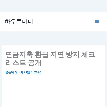
콘
하우투머니
텐
Main
츠
로
Men
건
너
뛰
연금저축 환급 지연 방지 체크
기
리스트 공개
글쓴이
매니저
/
1월 4, 2026