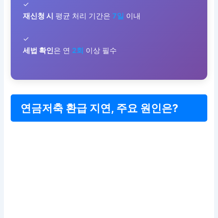
✓
재신청 시
평균 처리 기간은
7일
이내
✓
세법 확인
은 연
2회
이상 필수
연금저축 환급 지연, 주요 원인은?