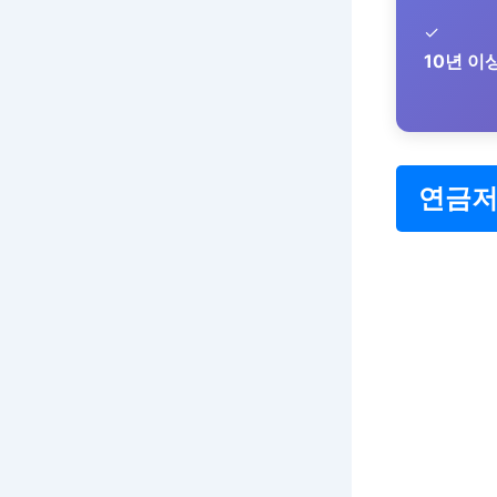
✓
10년 이
연금저