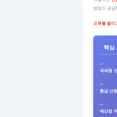
방법이 궁금
오류를 줄이
핵심
✓
국세청
환
✓
환급 신
✓
재산정
후