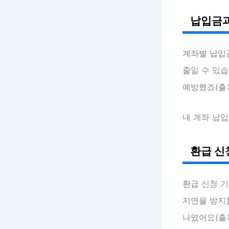
납입금과
계좌별 납입
줄일 수 있습
예방했죠(출처
내 계좌 납
환급 신
환급 신청 
지연을 방지할
나였어요(출처: