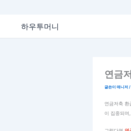
콘
하우투머니
텐
츠
로
건
너
뛰
기
연금저
글쓴이
매니저
연금저축 환
이 집중되며,
그렇다면
연