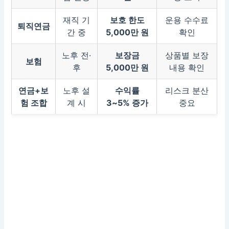
재직 기
보호 한도
운용 수수료
퇴직연금
간 중
5,000만 원
확인
노후 전·
보장금
상품별 보장
보험
후
5,000만 원
내용 확인
연금+보
노후 설
수익률
리스크 분산
험 조합
계 시
3~5% 증가
중요