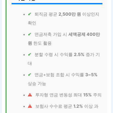
퇴직금 평균
2,500만 원
이상인지
확인
연금저축 가입 시
세액공제 400만
원
한도 활용
분할 수령 시 수익률
2.5%
증가 기
대
연금+보험 조합 시 수익률
3~5%
상승 가능
투자형 연금 변동성 최대
15%
주의
보험사 수수료 평균
1.2%
이상 과