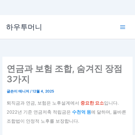
콘
하우투머니
텐
Main
츠
로
Men
건
너
뛰
연금과 보험 조합, 숨겨진 장점
기
3가지
글쓴이
매니저
/
12월 4, 2025
퇴직금과 연금, 보험은 노후설계에서
중요한 요소
입니다.
2022년 기준 연금저축 적립금은
수천억 원
에 달하며, 올바른
조합법이 안정적 노후를 보장합니다.