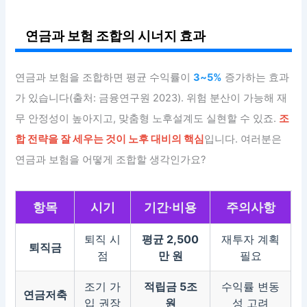
연금과 보험 조합의 시너지 효과
연금과 보험을 조합하면 평균 수익률이
3~5%
증가하는 효과
가 있습니다(출처: 금융연구원 2023). 위험 분산이 가능해 재
무 안정성이 높아지고, 맞춤형 노후설계도 실현할 수 있죠.
조
합 전략을 잘 세우는 것이 노후 대비의 핵심
입니다. 여러분은
연금과 보험을 어떻게 조합할 생각인가요?
항목
시기
기간·비용
주의사항
퇴직 시
평균 2,500
재투자 계획
퇴직금
점
만 원
필요
조기 가
적립금 5조
수익률 변동
연금저축
입 권장
원
성 고려