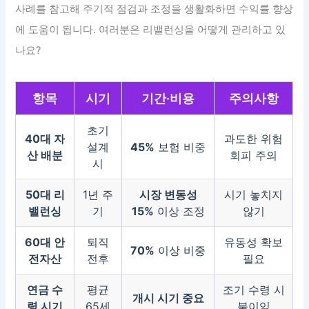
사례를 참고해 주기적 점검과 조정을 생활화하면 수익률 향상
에 도움이 됩니다. 여러분은 리밸런싱을 어떻게 관리하고 있
나요?
항목
시기
기간·비용
주의사항
초기
40대 자
과도한 위험
설계
45%
보험 비중
산 배분
회피 주의
시
50대 리
1년 주
시장 변동성
시기 놓치지
밸런싱
기
15%
이상 조정
않기
60대 안
퇴직
유동성 확보
70%
이상 비중
전자산
전후
필요
연금 수
평균
조기 수령 시
개시 시기 중요
령 시기
65세
불이익