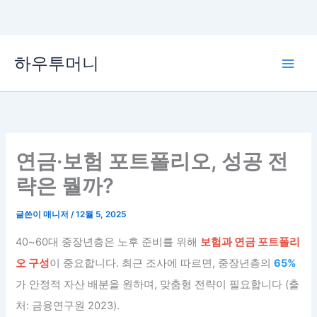
콘
하우투머니
텐
Main
츠
로
Men
건
너
뛰
연금·보험 포트폴리오, 성공 전
기
략은 뭘까?
글쓴이
매니저
/
12월 5, 2025
40~60대 중장년층은 노후 준비를 위해
보험과 연금 포트폴리
오 구성
이 중요합니다. 최근 조사에 따르면, 중장년층의
65%
가 안정적 자산 배분을 원하며, 맞춤형 전략이 필요합니다 (출
처: 금융연구원 2023).