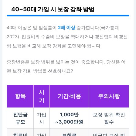
40~50대 가입 시 보장 강화 방법
40대 이상은 암 발생률이
2배 이상
증가합니다(국가통계
2023). 입원비와 수술비 보장을 확대하거나 갱신형과 비갱신
형 보험을 비교해 보장 강화를 고민해야 합니다.
중장년층은 보장 범위를 넓히는 것이 중요합니다. 당신은 어
떤 보장 강화 방법을 선호하나요?
시
항목
기간·비용
주의사항
기
진단금
가입
1,000만
보장 범위 확인
규모
시
~3,000만원
필수
치료비
가입
보험료
비급여 보장 범