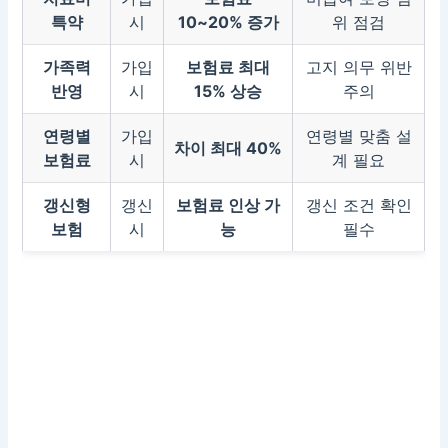
특약
시
10~20% 증가
위 점검
가족력
가입
보험료 최대
고지 의무 위반
반영
시
15% 상승
주의
연령별
가입
연령별 맞춤 설
차이 최대 40%
보험료
시
계 필요
갱신형
갱신
보험료 인상 가
갱신 조건 확인
보험
시
능
필수