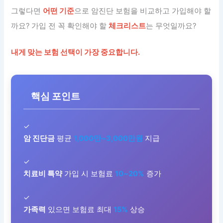
그렇다면
어떤 기준
으로 암진단 보험을 비교하고 가입해야 할
까요? 가입 전 꼭 확인해야 할
체크리스트
는 무엇일까요?
내게 맞는 보험 선택이 가장 중요합니다.
핵심 포인트
✓
암 진단금
평균
1,000만~3,000만원
지급
✓
치료비 특약
가입 시 보험료
10~20%
증가
✓
가족력
있으면 보험료 최대
15%
상승