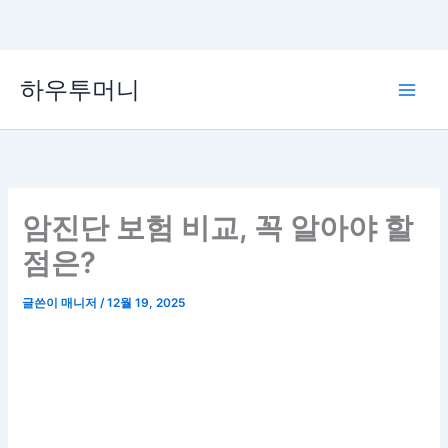
콘
하우투머니
텐
Main
츠
로
Men
건
너
뛰
암진단 보험 비교, 꼭 알아야 할
기
점은?
글쓴이
매니저
/
12월 19, 2025