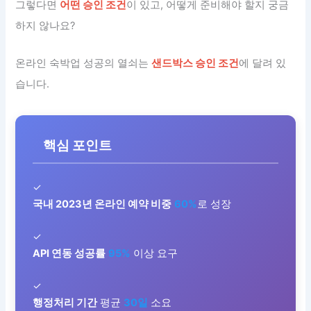
그렇다면
어떤 승인 조건
이 있고, 어떻게 준비해야 할지 궁금
하지 않나요?
온라인 숙박업 성공의 열쇠는
샌드박스 승인 조건
에 달려 있
습니다.
핵심 포인트
✓
국내 2023년 온라인 예약 비중
60%
로 성장
✓
API 연동 성공률
95%
이상 요구
✓
행정처리 기간
평균
30일
소요