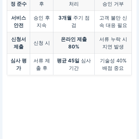
정 준수
후
처리
승인 거부
서비스
승인 후
3개월
주기 점
고객 불만 신
안전
지속
검
속 대응 필요
신청서
온라인 제출
서류 누락 시
신청 시
제출
80%
지연 발생
심사 평
서류 제
평균 45일
심사
기술성 40%
가
출 후
기간
배점 중요