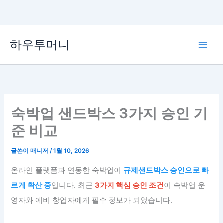
콘
하우투머니
텐
Main
츠
로
Men
건
너
뛰
숙박업 샌드박스 3가지 승인 기
기
준 비교
글쓴이
매니저
/
1월 10, 2026
온라인 플랫폼과 연동한 숙박업이
규제샌드박스 승인으로 빠
르게 확산 중
입니다. 최근
3가지 핵심 승인 조건
이 숙박업 운
영자와 예비 창업자에게 필수 정보가 되었습니다.