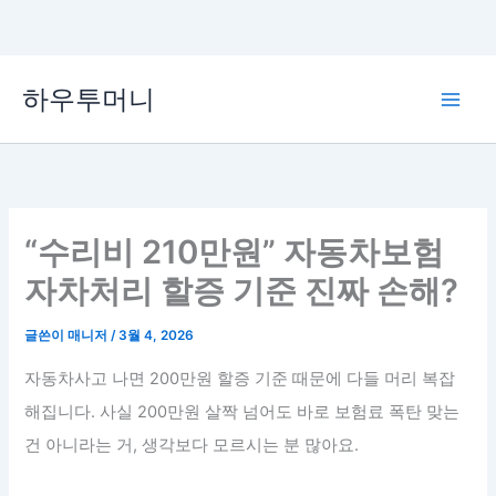
콘
하우투머니
텐
Main
츠
로
Men
건
너
뛰
“수리비 210만원” 자동차보험
기
자차처리 할증 기준 진짜 손해?
글쓴이
매니저
/
3월 4, 2026
자동차사고 나면 200만원 할증 기준 때문에 다들 머리 복잡
해집니다. 사실 200만원 살짝 넘어도 바로 보험료 폭탄 맞는
건 아니라는 거, 생각보다 모르시는 분 많아요.