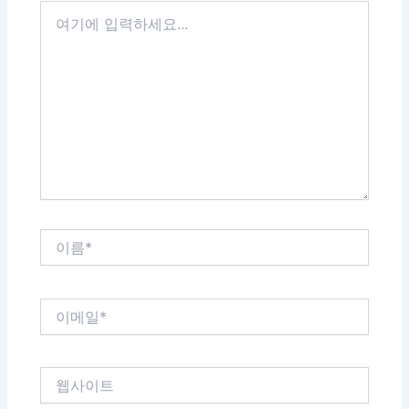
여
기
에
입
력
하
세
요...
이
름
*
이
메
일
*
웹
사