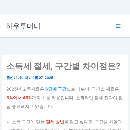
콘
하우투머니
텐
Main
츠
로
Men
건
너
뛰
소득세 절세, 구간별 차이점은?
기
글쓴이
매니저
/
11월 27, 2025
2025년 소득세율은
6단계 구간
으로 나뉘며, 구간별 세율은
6%에서 45%
까지 차등 적용됩니다. 효과적인 절세 전략이 점
점 중요해지고 있습니다.
내 소득 구간에 맞는
절세 방법
을 알고 싶다면, 구간별 세율과