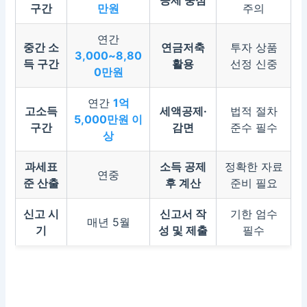
구간
만원
주의
연간
중간 소
연금저축
투자 상품
3,000~8,80
득 구간
활용
선정 신중
0만원
연간
1억
고소득
세액공제·
법적 절차
5,000만원 이
구간
감면
준수 필수
상
과세표
소득 공제
정확한 자료
연중
준 산출
후 계산
준비 필요
신고 시
신고서 작
기한 엄수
매년 5월
기
성 및 제출
필수