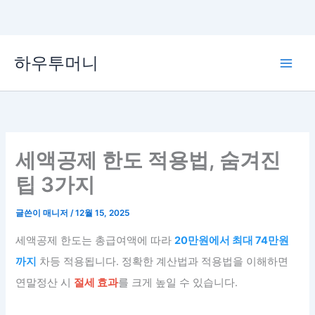
콘
하우투머니
텐
Main
츠
로
Men
건
너
뛰
세액공제 한도 적용법, 숨겨진
기
팁 3가지
글쓴이
매니저
/
12월 15, 2025
세액공제 한도는 총급여액에 따라
20만원에서 최대 74만원
까지
차등 적용됩니다. 정확한 계산법과 적용법을 이해하면
연말정산 시
절세 효과
를 크게 높일 수 있습니다.