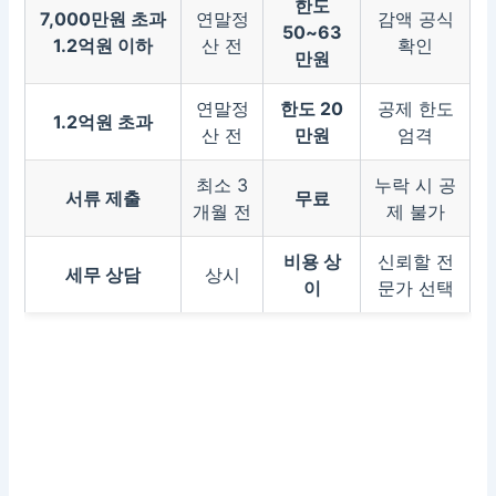
한도
7,000만원 초과
연말정
감액 공식
50~63
1.2억원 이하
산 전
확인
만원
연말정
한도 20
공제 한도
1.2억원 초과
산 전
만원
엄격
최소 3
누락 시 공
서류 제출
무료
개월 전
제 불가
비용 상
신뢰할 전
세무 상담
상시
이
문가 선택