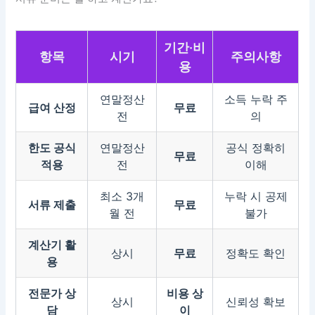
기간·비
항목
시기
주의사항
용
연말정산
소득 누락 주
급여 산정
무료
전
의
한도 공식
연말정산
공식 정확히
무료
적용
전
이해
최소 3개
누락 시 공제
서류 제출
무료
월 전
불가
계산기 활
상시
무료
정확도 확인
용
전문가 상
비용 상
상시
신뢰성 확보
담
이