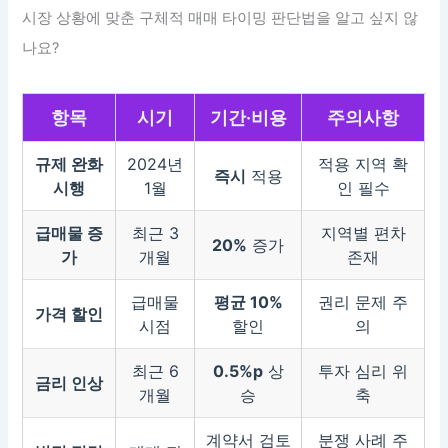
시장 상황에 맞춘 구체적 매매 타이밍 판단법을 알고 싶지 않
나요?
항목
시기
기간·비용
주의사항
규제 완화
2024년
적용 지역 확
즉시
적용
시행
1월
인 필수
급매물 증
최근 3
지역별 편차
20%
증가
가
개월
존재
급매물
평균 10%
권리 문제 주
가격 할인
시점
할인
의
최근 6
0.5%p
상
투자 심리 위
금리 인상
개월
승
축
계약서 검토
분쟁 사례 주