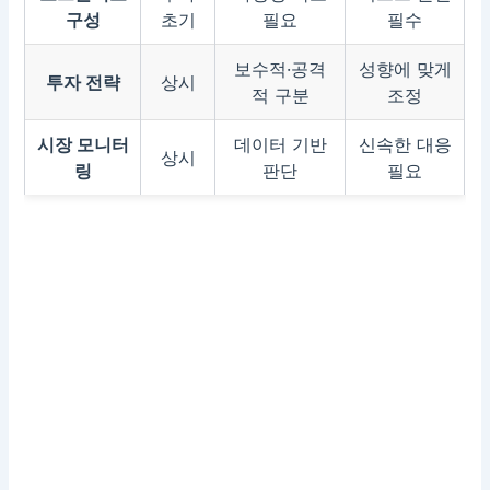
구성
초기
필요
필수
보수적·공격
성향에 맞게
투자 전략
상시
적 구분
조정
시장 모니터
데이터 기반
신속한 대응
상시
링
판단
필요