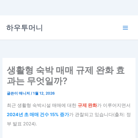
콘
하우투머니
텐
Main
츠
로
Men
건
너
뛰
생활형 숙박 매매 규제 완화 효
기
과는 무엇일까?
글쓴이
매니저
/
1월 12, 2026
최근 생활형 숙박시설 매매에 대한
규제 완화
가 이루어지면서
2024년 초 매매 건수 15% 증가
가 관찰되고 있습니다(출처: 정
부 발표 2024).