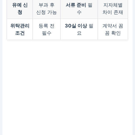
유예 신
부과 후
서류 준비
필
지자체별
청
신청 가능
수
차이 존재
위탁관리
등록 전
30실 이상
필
계약서 꼼
조건
필수
요
꼼 확인