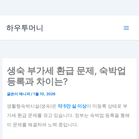
콘
하우투머니
텐
Main
츠
로
Men
건
너
뛰
생숙 부가세 환급 문제, 숙박업
기
등록과 차이는?
글쓴이
매니저
/
1월 10, 2026
생활형숙박시설(생숙)은
약 5만 실 이상
이 미등록 상태로 부
가세 환급 문제를 겪고 있습니다. 정부는 숙박업 등록을 통해
이 문제를 해결하려 노력 중입니다.