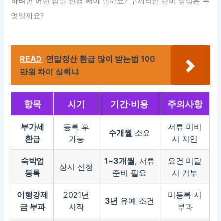
하려면 어떤 점을 신경 써야 할까요? 구체적인 준비 방법은 무
엇일까요?
READ
연말정산 환급 많이 받는법 100
만원 차이 실화냐
항목
시기
기간·비용
주의사항
부가세
등록 후
서류 미비
수개월
소요
환급
가능
시 지연
숙박업
1~3개월
, 서류
요건 미달
상시 신청
등록
준비 필요
시 거부
이행강제
2021년
미등록 시
3년
유예 조건
금 부과
시작
부과