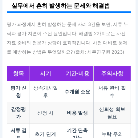
실무에서 흔히 발생하는 문제와 해결법
평가 과정에서 흔히 발생하는 문제 사례 3건을 보면, 서류 누
락과 평가 지연이 주된 원인입니다. 해결법 2가지로는 사전
자료 준비와 전문가 상담이 효과적입니다. 사전 대비로 문제
를 예방하는 방법은 무엇일까요? (출처: 세무연구원 2023)
항목
시기
기간·비용
주의사항
평가 신
상속개시일
서류 완비 필
수개월 소요
청
후
수
감정평
신뢰성 확보
신청 시
비용 발생
가
필요
서류 검
기간 단축
초기 단계
누락 주의
토
가능