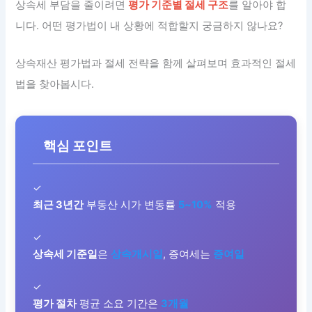
상속세 부담을 줄이려면
평가 기준별 절세 구조
를 알아야 합
니다. 어떤 평가법이 내 상황에 적합할지 궁금하지 않나요?
상속재산 평가법과 절세 전략을 함께 살펴보며 효과적인 절세
법을 찾아봅시다.
핵심 포인트
✓
최근 3년간
부동산 시가 변동률
5~10%
적용
✓
상속세 기준일
은
상속개시일
, 증여세는
증여일
✓
평가 절차
평균 소요 기간은
3개월