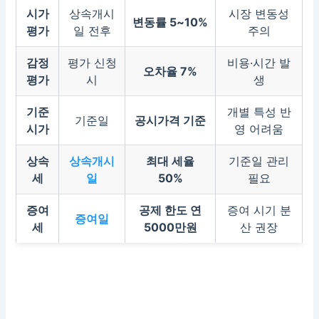
시가
상속개시
시장 변동성
변동률 5~10%
평가
일 전후
주의
감정
평가 신청
비용·시간 발
오차율 7%
평가
시
생
기준
개별 특성 반
기준일
공시가격 기준
시가
영 어려움
상속
상속개시
최대 세율
기준일 관리
세
일
50%
필요
증여
공제 한도 연
증여 시기 분
증여일
세
5000만원
산 권장