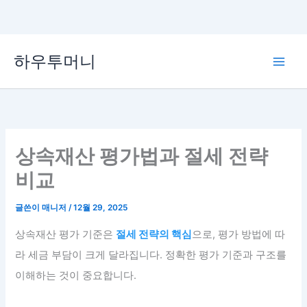
콘
하우투머니
텐
Main
츠
로
Men
건
너
뛰
상속재산 평가법과 절세 전략
기
비교
글쓴이
매니저
/
12월 29, 2025
상속재산 평가 기준은
절세 전략의 핵심
으로, 평가 방법에 따
라 세금 부담이 크게 달라집니다. 정확한 평가 기준과 구조를
이해하는 것이 중요합니다.